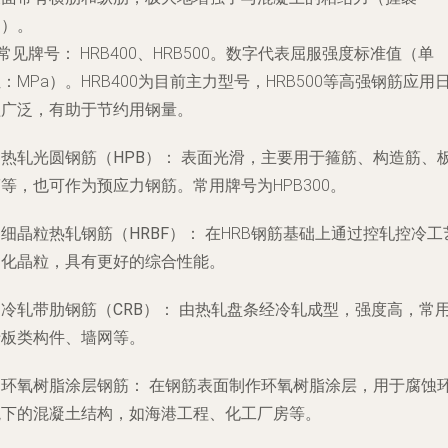
力）。
常见牌号：
HRB400、HRB500。数字代表屈服强度标准值（单
：MPa）。HRB400为目前主力型号，HRB500等高强钢筋应用
益广泛，有助于节约用钢量。
. 热轧光圆钢筋（HPB）：
表面光滑，主要用于箍筋、构造筋、
等，也可作为预应力钢筋。常用牌号为HPB300。
. 细晶粒热轧钢筋（HRBF）：
在HRB钢筋基础上通过控轧控冷工
细化晶粒，具有更好的综合性能。
. 冷轧带肋钢筋（CRB）：
由热轧盘条经冷轧成型，强度高，常
于板类构件、墙网等。
. 环氧树脂涂层钢筋：
在钢筋表面制作环氧树脂涂层，用于腐蚀
境下的混凝土结构，如海港工程、化工厂房等。