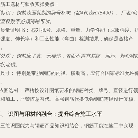
钢筋工选材与验收实操要点：
看标识：
钢筋表面轧制的牌号标志（如4代表HRB400）、厂名/商
和直径数字必须清晰可辨。
查质量证明书：
核对批号、规格、重量、力学性能（屈服强度、
拉强度、伸长率）和工艺性能（弯曲）检测结果，确保是合格产
品。
观外观：
钢筋应平直、无损伤，表面不得有裂纹、油污、颗粒状
片状老锈。
量尺寸：
特别是带肋钢筋的内径、横肋高，应符合国家标准允许
差。
依图选材：
严格按设计图纸要求的钢筋种类、牌号、直径进行领
料和加工，严禁随意替代。高强钢筋代换低强钢筋需经设计复核
三、 识图与用材的融合：提升综合施工水平
将三维识图能力与钢筋产品知识相结合，钢筋工能在施工中实现