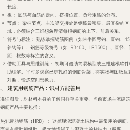
长度。
板：
底筋与面筋的走向、搭接位置、负弯矩筋的分布。
节点：
梁柱节点、主次梁交接处是钢筋最密集、最复杂的区
域，必须结合三维想象理清每根钢筋的上下、前后关系。
符号与标注：
熟练掌握钢筋图例（如带半圆弯钩、直钩、45
斜钩等）、钢筋等级符号（如HRB400、HRB500）、直径、
距、根数等标注的含义。
借助工具与思维训练：
初期可借助简易模型或三维建模软件
助理解。平时多观察已绑扎好的钢筋骨架，将实物与图纸反
对照，锻炼空间想象力。
二、 建筑用钢筋产品：识材方能善用
精准识图后，对材料本身的了解同样至关重要。当前市场主流建
用钢筋产品主要包括：
. 热轧带肋钢筋（HRB）：
这是现浇混凝土结构中最常用的钢筋
表面带有横肋和纵肋，极大地增强了与混凝土的粘结力（握裹