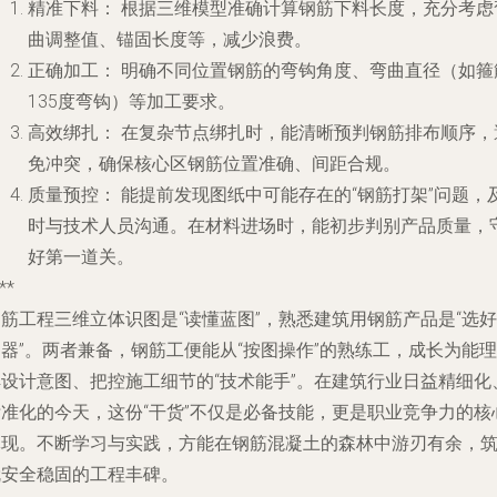
精准下料：
根据三维模型准确计算钢筋下料长度，充分考虑
曲调整值、锚固长度等，减少浪费。
正确加工：
明确不同位置钢筋的弯钩角度、弯曲直径（如箍
135度弯钩）等加工要求。
高效绑扎：
在复杂节点绑扎时，能清晰预判钢筋排布顺序，
免冲突，确保核心区钢筋位置准确、间距合规。
质量预控：
能提前发现图纸中可能存在的“钢筋打架”问题，
时与技术人员沟通。在材料进场时，能初步判别产品质量，
好第一道关。
**
筋工程三维立体识图是“读懂蓝图”，熟悉建筑用钢筋产品是“选好
器”。两者兼备，钢筋工便能从“按图操作”的熟练工，成长为能理
解设计意图、把控施工细节的“技术能手”。在建筑行业日益精细化
标准化的今天，这份“干货”不仅是必备技能，更是职业竞争力的核
体现。不断学习与实践，方能在钢筋混凝土的森林中游刃有余，
就安全稳固的工程丰碑。