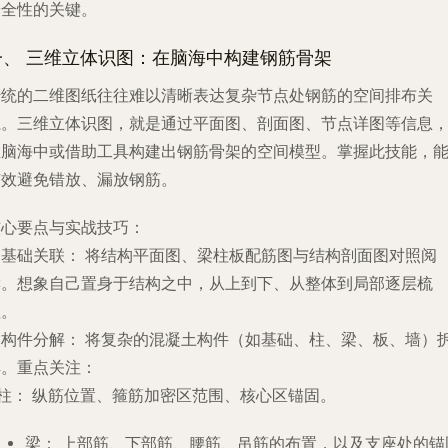
安全性的关键。
一、 三维立体识图：在脑海中构建钢筋骨架
传统的二维图纸往往难以清晰表达复杂节点处钢筋的空间排布关
系。三维立体识图，就是通过平面图、剖面图、节点详图等信息
在脑海中或借助工具构建出钢筋骨架的空间模型。掌握此技能，
有效避免错放、漏放钢筋。
核心要点与实战技巧：
.
基础关联：
将结构平面图、梁柱板配筋图与结构剖面图对照阅
读。想象自己置身于结构之中，从上到下、从整体到局部逐层梳
理。
.
构件分解：
将复杂的混凝土构件（如基础、柱、梁、板、墙）
解。重点关注：
柱：
纵筋位置、箍筋加密区范围、核心区锚固。
梁：
上部筋、下部筋、腰筋、吊筋的布置，以及支座处的锚