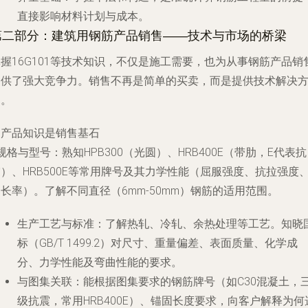
直接影响材料计划与成本。
第二部分：建筑用钢筋产品销售——技术与市场的桥梁
握16G101等技术知识，不仅是施工需要，也为从事钢筋产品销
提供了强大竞争力。销售不再是简单的买卖，而是提供技术解决
案。
. 产品知识是销售基石
规格与型号
：熟知HPB300（光圆）、HRB400E（带肋，E代表抗
）、HRB500E等常用牌号及其力学性能（屈服强度、抗拉强度
长率）。了解不同直径（6mm-50mm）钢筋的适用范围。
生产工艺与标准
：了解热轧、冷轧、余热处理等工艺。知晓
标（GB/T 1499.2）对尺寸、重量偏差、表面质量、化学成
分、力学性能及弯曲性能的要求。
与图集关联
：能根据图集要求的钢筋牌号（如C30混凝土，
级抗震，常用HRB400E）、锚固长度要求，向客户解释为何