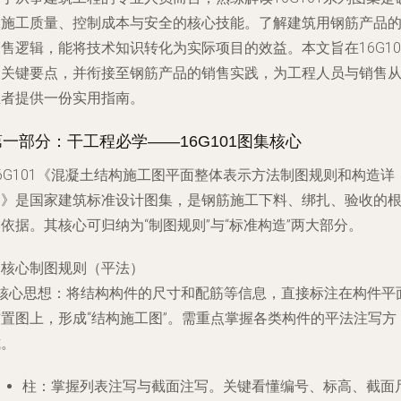
保施工质量、控制成本与安全的核心技能。了解建筑用钢筋产品
售逻辑，能将技术知识转化为实际项目的效益。本文旨在16G10
的关键要点，并衔接至钢筋产品的销售实践，为工程人员与销售
业者提供一份实用指南。
第一部分：干工程必学——16G101图集核心
6G101《混凝土结构施工图平面整体表示方法制图规则和构造详
图》是国家建筑标准设计图集，是钢筋施工下料、绑扎、验收的
依据。其核心可归纳为“制图规则”与“标准构造”两大部分。
. 核心制图规则（平法）
核心思想
：将结构构件的尺寸和配筋等信息，直接标注在构件平
布置图上，形成“结构施工图”。需重点掌握各类构件的平法注写方
式。
柱
：掌握列表注写与截面注写。关键看懂编号、标高、截面