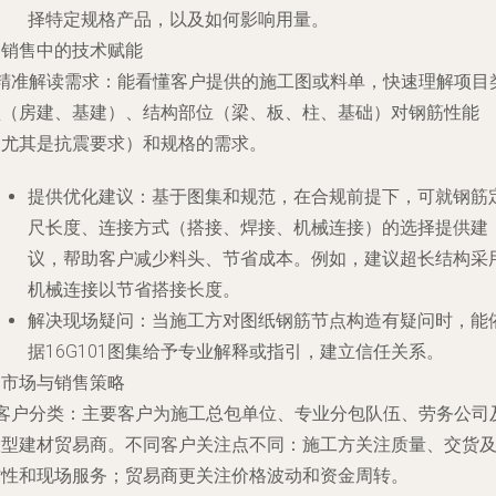
择特定规格产品，以及如何影响用量。
. 销售中的技术赋能
精准解读需求
：能看懂客户提供的施工图或料单，快速理解项目
型（房建、基建）、结构部位（梁、板、柱、基础）对钢筋性能
（尤其是抗震要求）和规格的需求。
提供优化建议
：基于图集和规范，在合规前提下，可就钢筋
尺长度、连接方式（搭接、焊接、机械连接）的选择提供建
议，帮助客户减少料头、节省成本。例如，建议超长结构采
机械连接以节省搭接长度。
解决现场疑问
：当施工方对图纸钢筋节点构造有疑问时，能
据16G101图集给予专业解释或指引，建立信任关系。
. 市场与销售策略
客户分类
：主要客户为施工总包单位、专业分包队伍、劳务公司
大型建材贸易商。不同客户关注点不同：施工方关注质量、交货
时性和现场服务；贸易商更关注价格波动和资金周转。