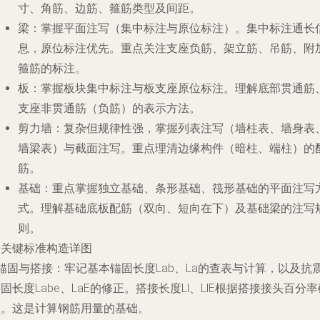
寸、角筋、边筋、箍筋类型及间距。
梁
：掌握平面注写（集中标注与原位标注）。集中标注通长
息，原位标注优先。重点关注支座负筋、架立筋、吊筋、附
箍筋的标注。
板
：掌握板块集中标注与板支座原位标注。理解底部贯通筋
支座非贯通筋（负筋）的表示方法。
剪力墙
：复杂但规律性强，掌握列表注写（墙柱表、墙身表
墙梁表）与截面注写。重点理清边缘构件（暗柱、端柱）的
筋。
基础
：重点掌握独立基础、条形基础、筏形基础的平面注写
式。理解基础底板配筋（双向、短向在下）及基础梁的注写
则。
. 关键标准构造详图
锚固与搭接
：牢记基本锚固长度Lab、La的查表与计算，以及抗
固长度Labe、LaE的修正。搭接长度Ll、LlE根据搭接接头百分率
定。这是计算钢筋用量的基础。