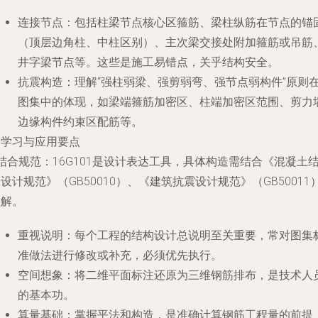
连接节点
：包括柱梁节点核心区箍筋、梁柱纵筋在节点的锚
（顶层边角柱、中柱区别）、主次梁交接处附加箍筋或吊筋
井字梁节点等。这些是施工易错点，关乎结构安全。
抗震构造
：理解“强柱弱梁、强剪弱弯、强节点弱构件”原则
图集中的体现，如梁端箍筋加密区、柱端加密区范围、剪力
边缘构件约束区配筋等。
. 学习与应用要点
结合规范
：16G101是设计表达工具，具体构造需结合《混凝土
设计规范》（GB50010）、《建筑抗震设计规范》（GB50011
理解。
重视说明
：每个工程的结构设计总说明至关重要，常对图集
准做法进行修改或补充，必须优先执行。
空间想象
：将二维平面标注还原为三维钢筋排布，是技术人
的基本功。
算量基础
：掌握平法和构造，是准确计算钢筋工程量的前提