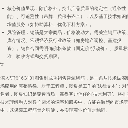
核心价值呈现
：除价格外，突出产品质量的稳定性（通条性
能）、可追溯性（吊牌、质保书齐全），以及基于技术知识
增值服务（如协助算料、优化下料方案）。
风险管理
：钢筋是大宗商品，价格波动大。需关注钢厂政策
库存情况、宏观经济及行业政策（如房地产调控、基建投
资）。销售合同需明确价格条款（固定价/浮动价）、质量标
准、验收方式和交货期限。
##
深入研读16G101图集到成功销售建筑钢筋，是一条从技术纵深
市场应用的完整路径。对于工程师，图集是工作的“法律文本”；对
销售者，图集知识是穿透市场、赢得客户信任的“技术利刃”。将扎
的技术理解融入对客户需求的洞察和服务中，方能在激烈的市场
争中，既保障工程筋骨之强健，亦实现商业价值之稳固。