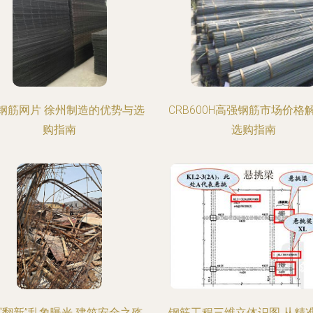
钢筋网片 徐州制造的优势与选
CRB600H高强钢筋市场价格
购指南
选购指南
“翻新”乱象曝光 建筑安全之殇
钢筋工程三维立体识图 从精