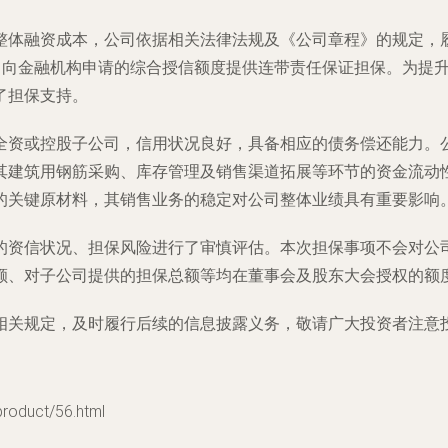
整体融资成本，公司依据相关法律法规及《公司章程》的规定，
”）向金融机构申请的综合授信额度提供连带责任保证担保。为提
了担保支持。
全资或控股子公司，信用状况良好，具备相应的债务偿还能力。
其建筑用钢筋采购、库存管理及销售渠道拓展等环节的资金流动
的关键原材料，其销售业务的稳定对公司整体业绩具有重要影响
的资信状况、担保风险进行了审慎评估。本次担保事项不会对公
额、对子公司提供的担保总额等均在董事会及股东大会授权的额
相关规定，及时履行后续的信息披露义务，敬请广大投资者注意
duct/56.html